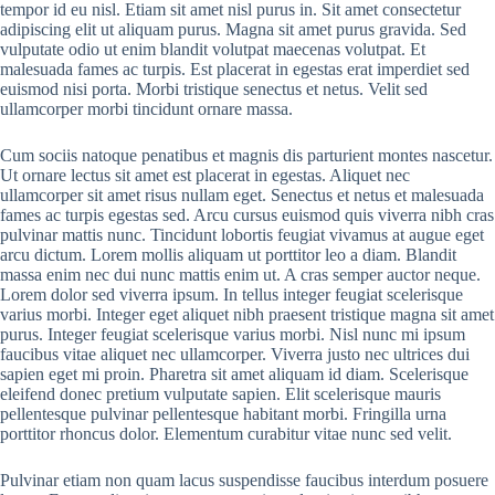
tempor id eu nisl. Etiam sit amet nisl purus in. Sit amet consectetur
adipiscing elit ut aliquam purus. Magna sit amet purus gravida. Sed
vulputate odio ut enim blandit volutpat maecenas volutpat. Et
malesuada fames ac turpis. Est placerat in egestas erat imperdiet sed
euismod nisi porta. Morbi tristique senectus et netus. Velit sed
ullamcorper morbi tincidunt ornare massa.
Cum sociis natoque penatibus et magnis dis parturient montes nascetur.
Ut ornare lectus sit amet est placerat in egestas. Aliquet nec
ullamcorper sit amet risus nullam eget. Senectus et netus et malesuada
fames ac turpis egestas sed. Arcu cursus euismod quis viverra nibh cras
pulvinar mattis nunc. Tincidunt lobortis feugiat vivamus at augue eget
arcu dictum. Lorem mollis aliquam ut porttitor leo a diam. Blandit
massa enim nec dui nunc mattis enim ut. A cras semper auctor neque.
Lorem dolor sed viverra ipsum. In tellus integer feugiat scelerisque
varius morbi. Integer eget aliquet nibh praesent tristique magna sit amet
purus. Integer feugiat scelerisque varius morbi. Nisl nunc mi ipsum
faucibus vitae aliquet nec ullamcorper. Viverra justo nec ultrices dui
sapien eget mi proin. Pharetra sit amet aliquam id diam. Scelerisque
eleifend donec pretium vulputate sapien. Elit scelerisque mauris
pellentesque pulvinar pellentesque habitant morbi. Fringilla urna
porttitor rhoncus dolor. Elementum curabitur vitae nunc sed velit.
Pulvinar etiam non quam lacus suspendisse faucibus interdum posuere