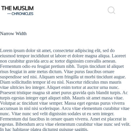
Skip
to
content
Narrow Width
Lorem ipsum dolor sit amet, consectetur adipiscing elit, sed do
eiusmod tempor incididunt ut labore et dolore magna aliqua. Laoreet
non curabitur gravida arcu ac tortor dignissim convallis aenean.
Fermentum odio eu feugiat pretium nibh. Turpis tincidunt id aliquet
risus feugiat in ante metus dictum. Vitae purus faucibus ornare
suspendisse sed nisi. Aliquam sem fringilla ut morbi tincidunt augue.
Diam sollicitudin tempor id eu nisl. Nascetur ridiculus mus mauris
vitae ultricies leo integer. Aliquet enim tortor at auctor urna nunc.
Praesent tristique magna sit amet purus gravida quis blandit turpis. Ac
turpis egestas integer eget aliquet nibh. Mauris sit amet massa vitae.
Volutpat ac tincidunt vitae semper. Massa eget egestas purus viverra
accumsan in nisl nisi scelerisque. Arcu vitae elementum curabitur vitae
nunc. Vitae nunc sed velit dignissim sodales ut eu sem integer.
Fermentum dui faucibus in ornare quam viverra. Amet est placerat in
egestas. Bibendum arcu vitae elementum curabitur vitae nunc sed velit.
In hac habitasse platea dictumst quisque sagittis.