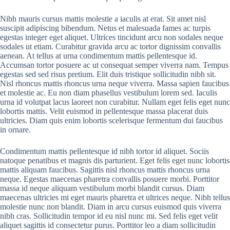
Nibh mauris cursus mattis molestie a iaculis at erat. Sit amet nisl
suscipit adipiscing bibendum. Netus et malesuada fames ac turpis
egestas integer eget aliquet. Ultrices tincidunt arcu non sodales neque
sodales ut etiam. Curabitur gravida arcu ac tortor dignissim convallis
aenean. At tellus at urna condimentum mattis pellentesque id.
Accumsan tortor posuere ac ut consequat semper viverra nam. Tempus
egestas sed sed risus pretium. Elit duis tristique sollicitudin nibh sit.
Nisl rhoncus mattis rhoncus urna neque viverra. Massa sapien faucibus
et molestie ac. Eu non diam phasellus vestibulum lorem sed. Iaculis
urna id volutpat lacus laoreet non curabitur. Nullam eget felis eget nunc
lobortis mattis. Velit euismod in pellentesque massa placerat duis
ultricies. Diam quis enim lobortis scelerisque fermentum dui faucibus
in ornare.
Condimentum mattis pellentesque id nibh tortor id aliquet. Sociis
natoque penatibus et magnis dis parturient. Eget felis eget nunc lobortis
mattis aliquam faucibus. Sagittis nisl rhoncus mattis rhoncus urna
neque. Egestas maecenas pharetra convallis posuere morbi. Porttitor
massa id neque aliquam vestibulum morbi blandit cursus. Diam
maecenas ultricies mi eget mauris pharetra et ultrices neque. Nibh tellus
molestie nunc non blandit. Diam in arcu cursus euismod quis viverra
nibh cras. Sollicitudin tempor id eu nisl nunc mi. Sed felis eget velit
aliquet sagittis id consectetur purus. Porttitor leo a diam sollicitudin